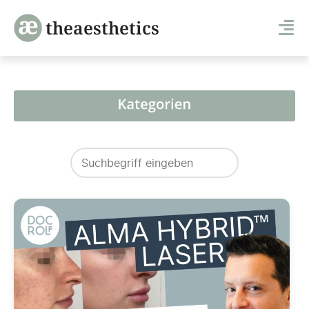
theaesthetics
Search
for: