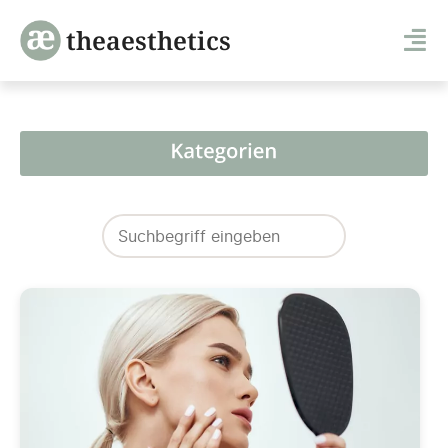
theaesthetics
Search
for: