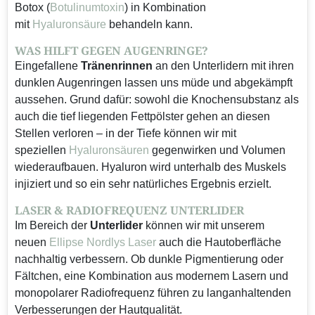
Botox (
Botulinumtoxin
) in Kombination
mit
Hyaluronsäure
behandeln kann.
WAS HILFT GEGEN AUGENRINGE?
Eingefallene
Tränenrinnen
an den Unterlidern mit ihren
dunklen Augenringen lassen uns müde und abgekämpft
aussehen. Grund dafür: sowohl die Knochensubstanz als
auch die tief liegenden Fettpölster gehen an diesen
Stellen verloren – in der Tiefe können wir mit
speziellen
Hyaluronsäuren
gegenwirken und Volumen
wiederaufbauen. Hyaluron wird unterhalb des Muskels
injiziert und so ein sehr natürliches Ergebnis erzielt.
LASER & RADIOFREQUENZ UNTERLIDER
Im Bereich der
Unterlider
können wir mit unserem
neuen
Ellipse Nordlys Laser
auch die Hautoberfläche
nachhaltig verbessern. Ob dunkle Pigmentierung oder
Fältchen, eine Kombination aus modernem Lasern und
monopolarer Radiofrequenz führen zu langanhaltenden
Verbesserungen der Hautqualität.