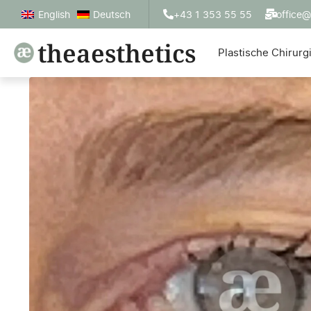
+43 1 353 55 55
office@
English
Deutsch
theaesthetics
Plastische Chirurg